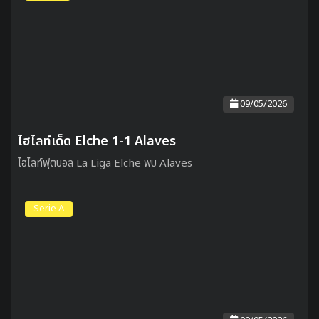
09/05/2026
ไฮไลท์เด็ด Elche 1-1 Alaves
ไฮไลท์ฟุตบอล La Liga Elche พบ Alaves
Serie A