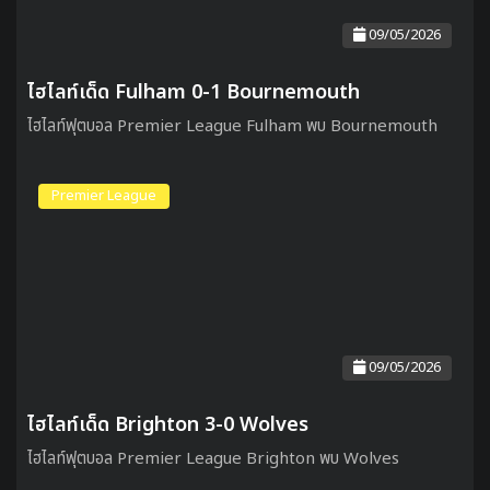
09/05/2026
ไฮไลท์เด็ด Fulham 0-1 Bournemouth
ไฮไลท์ฟุตบอล Premier League Fulham พบ Bournemouth
Premier League
09/05/2026
ไฮไลท์เด็ด Brighton 3-0 Wolves
ไฮไลท์ฟุตบอล Premier League Brighton พบ Wolves