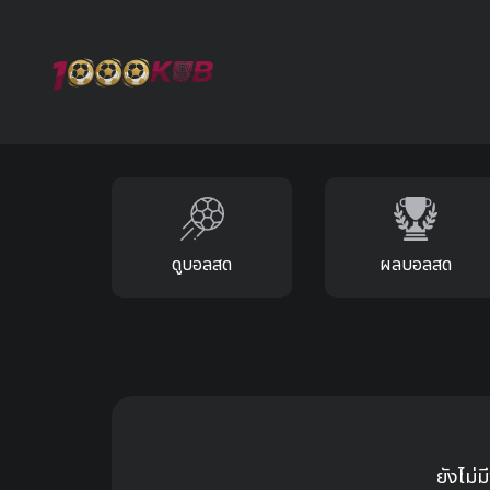
ดูบอลสด
ผลบอลสด
ยังไม่ม