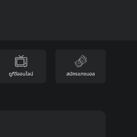
ดูทีวีออนไลน์
สมัครแทงบอล