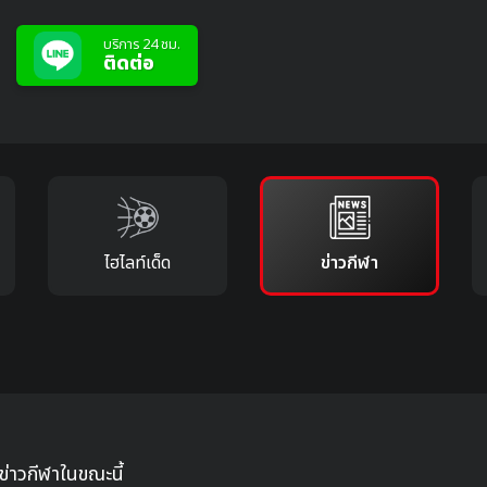
บริการ 24 ชม.
ติดต่อ
ไฮไลท์เด็ด
ข่าวกีฬา
ีข่าวกีฬาในขณะนี้