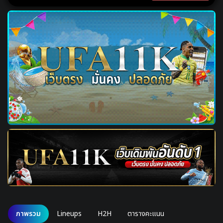
ภาพรวม
Lineups
H2H
ตารางคะแนน