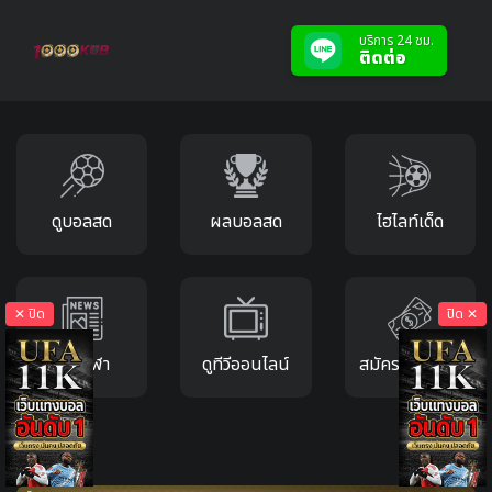
บริการ 24 ชม.
ติดต่อ
ดูบอลสด
ผลบอลสด
ไฮไลท์เด็ด
✕ ปิด
ปิด ✕
ข่าวกีฬา
ดูทีวีออนไลน์
สมัครแทงบอล