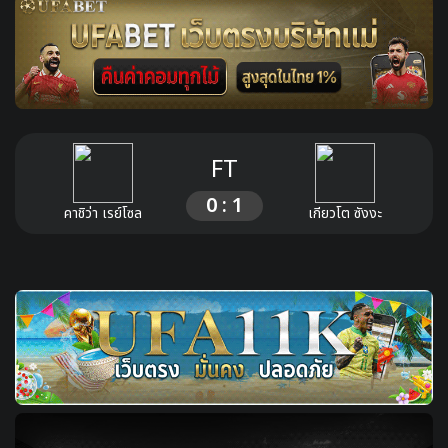
FT
0 : 1
คาชิว่า เรย์โซล
เกียวโต ซังงะ