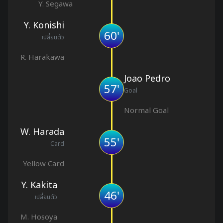
Y. Segawa
Y. Konishi
60'
เปลี่ยนตัว
R. Harakawa
Joao Pedro
57'
Goal
Normal Goal
W. Harada
55'
Card
Yellow Card
Y. Kakita
46'
เปลี่ยนตัว
M. Hosoya