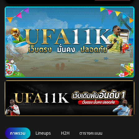
ภาพรวม
Lineups
H2H
ตารางคะแนน