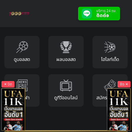
บริการ 24 ชม.
ติดต่อ
ดูบอลสด
ผลบอลสด
ไฮไลท์เด็ด
✕ ปิด
ปิด ✕
ข่าวกีฬา
ดูทีวีออนไลน์
สมัครแทงบอล