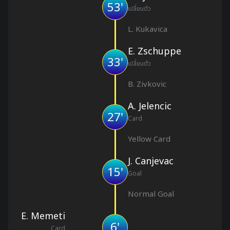
53'
เปลี่ยนตัว
L. Kukavica
E. Zschuppe
33'
เปลี่ยนตัว
B. Zivkovic
A. Jelencic
27'
Card
Yellow Card
J. Canjevac
15'
Goal
Normal Goal
E. Memeti
6'
Card