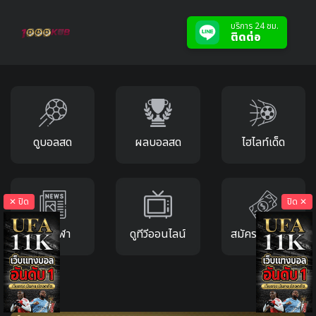
บริการ 24 ชม.
ติดต่อ
ดูบอลสด
ผลบอลสด
ไฮไลท์เด็ด
✕ ปิด
ปิด ✕
ข่าวกีฬา
ดูทีวีออนไลน์
สมัครแทงบอล