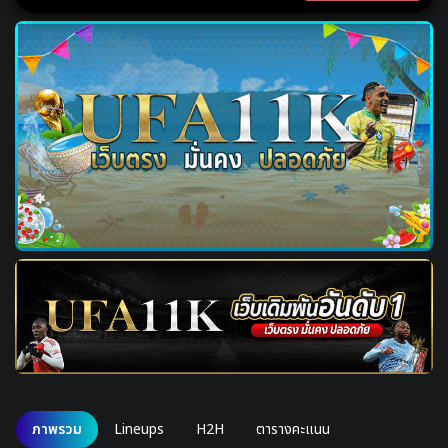
ภาพรวม
Lineups
H2H
ตารางคะแนน