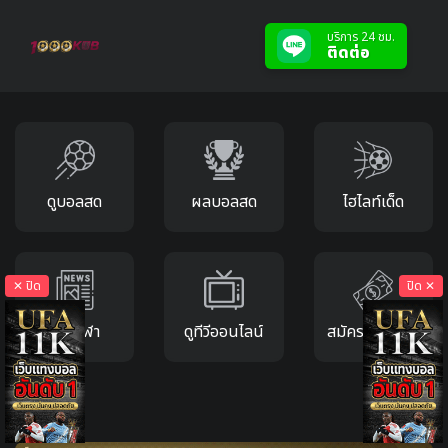
บริการ 24 ชม.
ติดต่อ
ดูบอลสด
ผลบอลสด
ไฮไลท์เด็ด
✕ ปิด
ปิด ✕
ข่าวกีฬา
ดูทีวีออนไลน์
สมัครแทงบอล