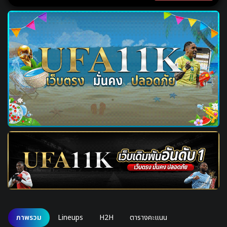
ภาพรวม
Lineups
H2H
ตารางคะแนน