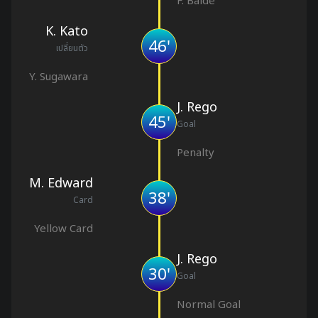
F. Balde
K. Kato
46'
เปลี่ยนตัว
Y. Sugawara
J. Rego
45'
Goal
Penalty
M. Edward
38'
Card
Yellow Card
J. Rego
30'
Goal
Normal Goal