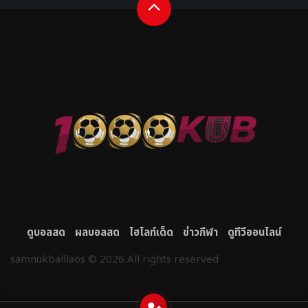
ดูบอลสด
ผลบอลสด
ไฮไลท์เด็ด
ข่าวกีฬา
ดูทีวีออนไลน์
samnukballlaos ©
2026 All rights reserved