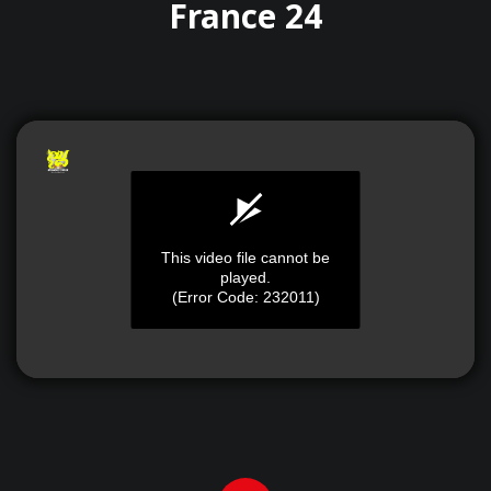
France 24
This video file cannot be
played.
(Error Code: 232011)
0
seconds
of
0
seconds