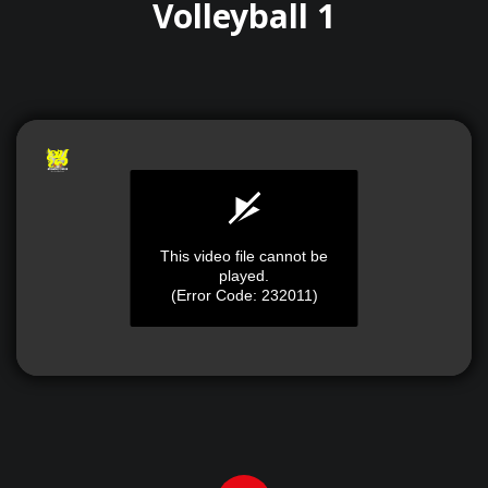
Volleyball 1
This video file cannot be
played.
(Error Code: 232011)
0
seconds
of
0
seconds