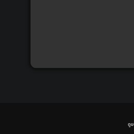
0
seconds
of
0
seconds
Volume
0%
ดู