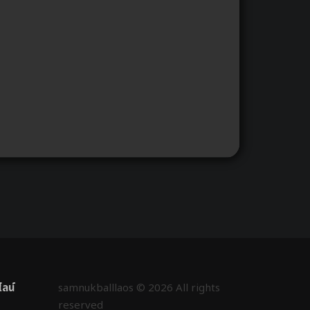
ไลน์
samnukballlaos ©
2026 All rights
reserved