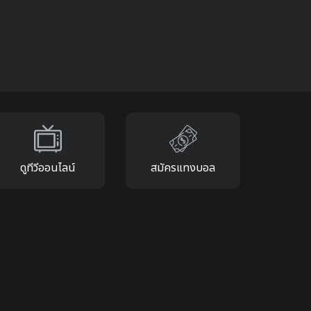
ดูทีวีออนไลน์
สมัครแทงบอล