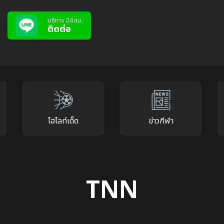
บริการ 24 ชม.
ติดต่อ
ไฮไลท์เด็ด
ข่าวกีฬา
TNN