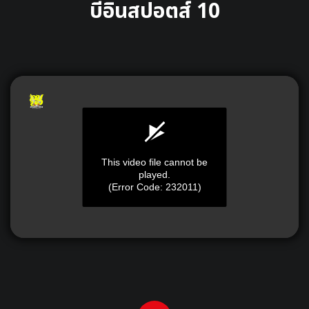
บีอินสปอตส์ 10
This video file cannot be
played.
(Error Code: 232011)
0
seconds
of
0
seconds