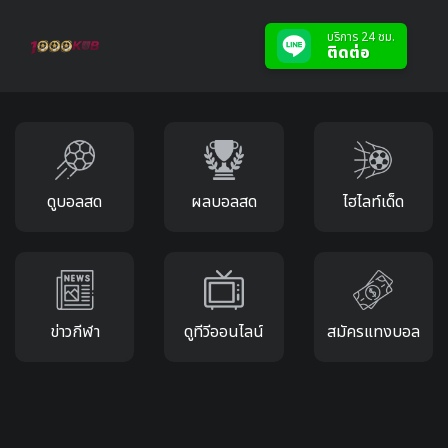
บริการ 24 ชม.
ติดต่อ
ดูบอลสด
ผลบอลสด
ไฮไลท์เด็ด
ข่าวกีฬา
ดูทีวีออนไลน์
สมัครแทงบอล