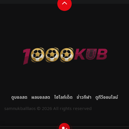
ดูบอลสด
ผลบอลสด
ไฮไลท์เด็ด
ข่าวกีฬา
ดูทีวีออนไลน์
samnukballlaos ©
2026 All rights reserved