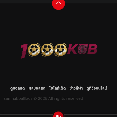
ดูบอลสด
ผลบอลสด
ไฮไลท์เด็ด
ข่าวกีฬา
ดูทีวีออนไลน์
samnukballlaos ©
2026 All rights reserved