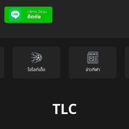
บริการ 24 ชม.
ติดต่อ
ไฮไลท์เด็ด
ข่าวกีฬา
TLC