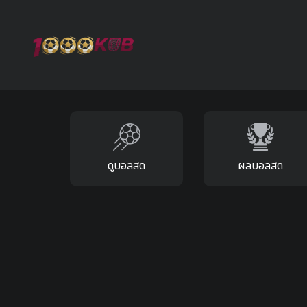
ดูบอลสด
ผลบอลสด