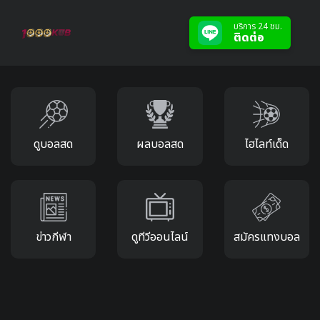
บริการ 24 ชม.
ติดต่อ
ดูบอลสด
ผลบอลสด
ไฮไลท์เด็ด
ข่าวกีฬา
ดูทีวีออนไลน์
สมัครแทงบอล