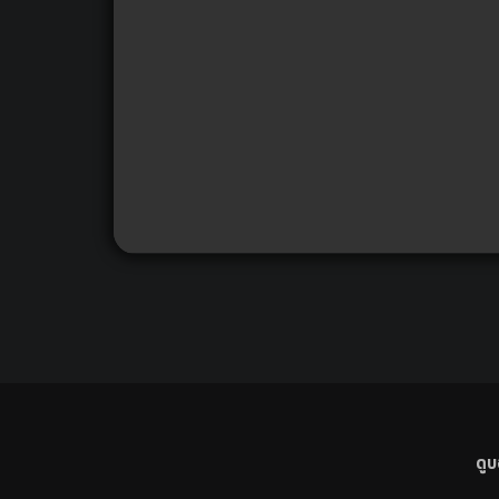
0
seconds
of
0
seconds
Volume
0%
ดู