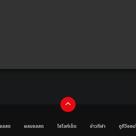
บอลสด
ผลบอลสด
ไฮไลท์เด็ด
ข่าวกีฬา
ดูทีวีออน