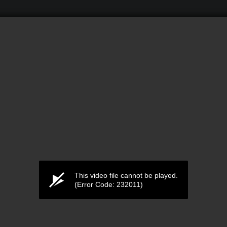
This video file cannot be played.
(Error Code: 232011)