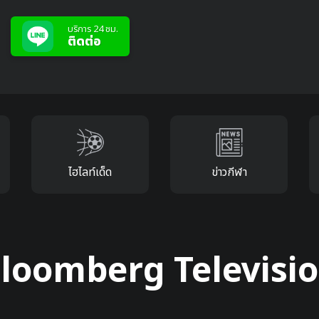
บริการ 24 ชม.
ติดต่อ
ไฮไลท์เด็ด
ข่าวกีฬา
loomberg Televisi