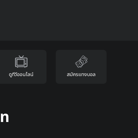
ดูทีวีออนไลน์
สมัครแทงบอล
on