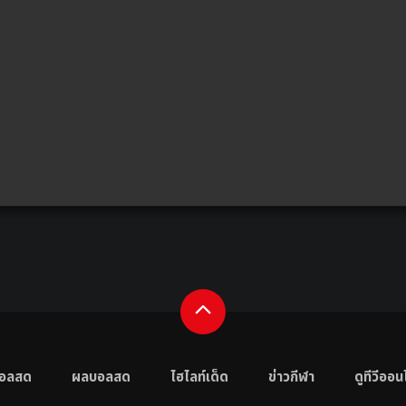
บอลสด
ผลบอลสด
ไฮไลท์เด็ด
ข่าวกีฬา
ดูทีวีออน