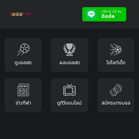
บริการ 24 ชม.
ติดต่อ
ดูบอลสด
ผลบอลสด
ไฮไลท์เด็ด
ข่าวกีฬา
ดูทีวีออนไลน์
สมัครแทงบอล