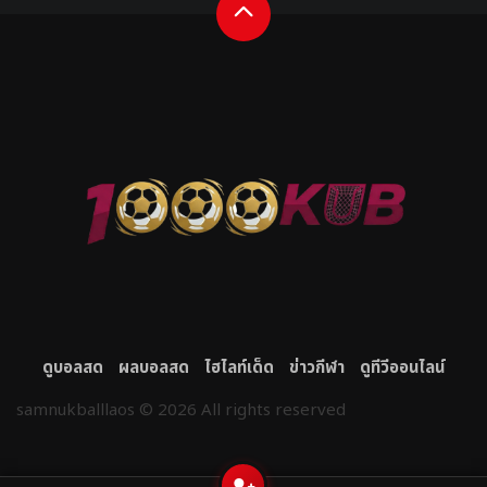
ดูบอลสด
ผลบอลสด
ไฮไลท์เด็ด
ข่าวกีฬา
ดูทีวีออนไลน์
samnukballlaos ©
2026 All rights reserved