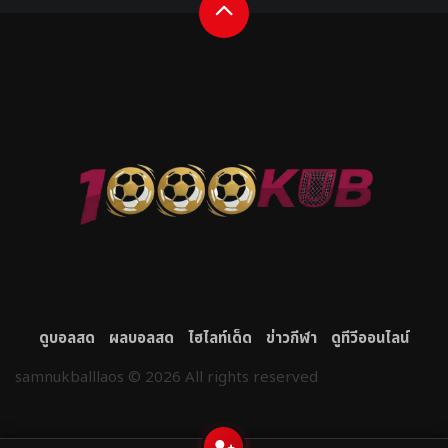
ดูบอลสด
ผลบอลสด
ไฮไลท์เด็ด
ข่าวกีฬา
ดูทีวีออนไลน์
samnukballlaos ©
2026 All rights reserved