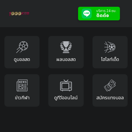
บริการ 24 ชม.
ติดต่อ
ดูบอลสด
ผลบอลสด
ไฮไลท์เด็ด
ข่าวกีฬา
ดูทีวีออนไลน์
สมัครแทงบอล