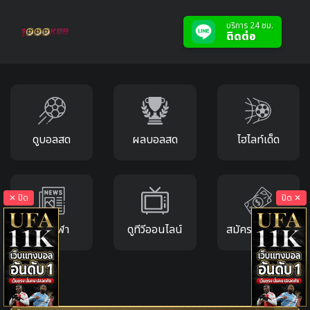
บริการ 24 ชม.
ติดต่อ
ดูบอลสด
ผลบอลสด
ไฮไลท์เด็ด
✕ ปิด
ปิด ✕
ข่าวกีฬา
ดูทีวีออนไลน์
สมัครแทงบอล