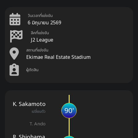
วันเวลาที่แข่งขัน
6 มิถุนายน 2569
ลีคที่แข่งขัน
J2 League
สถานที่แข่งขัน
Ekimae Real Estate Stadium
ผู้ตัดสิน
K. Sakamoto
90'
เปลี่ยนตัว
T. Ando
R. Shiohama