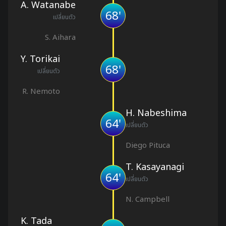
A. Watanabe
68'
เปลี่ยนตัว
S. Aihara
Y. Torikai
68'
เปลี่ยนตัว
R. Nemoto
H. Nabeshima
64'
เปลี่ยนตัว
Diego Pituca
T. Kasayanagi
64'
เปลี่ยนตัว
N. Campbell
K. Tada