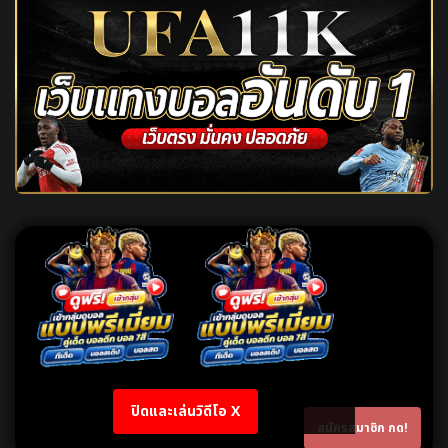
ปิดและเล่นวิดีโอ X
สมัครสมาชิก กด!