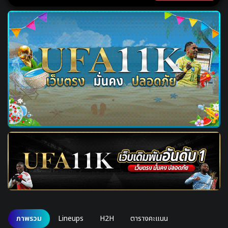
ภาพรวม
Lineups
H2H
ตารางคะแนน