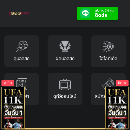
บริการ 24 ชม.
ติดต่อ
ดูบอลสด
ผลบอลสด
ไฮไลท์เด็ด
✕ ปิด
ปิด ✕
ข่าวกีฬา
ดูทีวีออนไลน์
สมัครแทงบอล