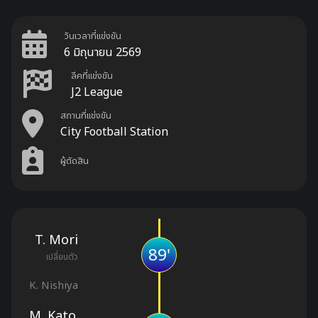
วันเวลาที่แข่งขัน
6 มิถุนายน 2569
ลีคที่แข่งขัน
J2 League
สถานที่แข่งขัน
City Football Station
ผู้ตัดสิน
T. Mori
89'
เปลี่ยนตัว
K. Nishiya
M. Kato