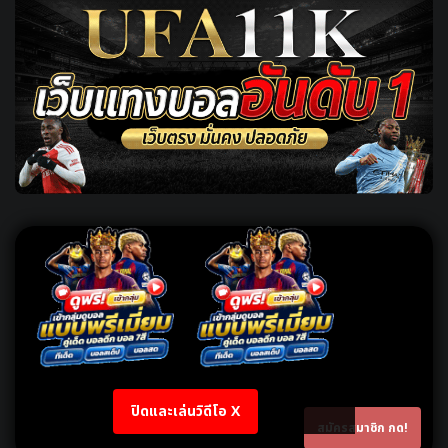
ปิดและเล่นวิดีโอ X
สมัครสมาชิก กด!