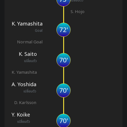
เปลี่ยนตัว
S. Hojo
K. Yamashita
72'
Goal
Normal Goal
K. Saito
70'
เปลี่ยนตัว
K. Yamashita
A. Yoshida
70'
เปลี่ยนตัว
D. Karlsson
Y. Koike
70'
เปลี่ยนตัว